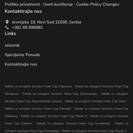
.
.
Politika privatnosti
Uveti korištenja
Cookie Policy Changes
Kontaktirajte nas
Jevrejska 18, Novi Sad 21000, Serbia
+381 69 696982
Links
Jelovnik
Specijalne Ponude
Kontaktirajte nas
.
Kebab sa uslugom dostave Нови Сад Сајмиште
Kebab sa uslugom dostave Нови Сад
.
.
Бистрица
Kebab sa uslugom dostave Нови Сад Детелинара
Kebab sa uslugom
.
.
dostave Нови Сад Адамовићево насеље
Kebab sa uslugom dostave Нови Сад Телеп
.
Kebab sa uslugom dostave Нови Сад Банатић
Kebab sa uslugom dostave Нови Сад
.
.
Грбавица
Kebab sa uslugom dostave Нови Сад Лиман 4
Kebab sa uslugom dostave
.
.
Нови Сад Сателит
Kebab sa uslugom dostave Нови Сад Југовићево
Kebab sa
.
.
uslugom dostave Нови Сад Роткварија
Kebab sa uslugom dostave Нови Сад Лиман 3