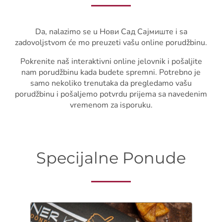
Da, nalazimo se u Нови Сад Сајмиште i sa
zadovoljstvom će mo preuzeti vašu online porudžbinu.
Pokrenite naš interaktivni online jelovnik i pošaljite
nam porudžbinu kada budete spremni. Potrebno je
samo nekoliko trenutaka da pregledamo vašu
porudžbinu i pošaljemo potvrdu prijema sa navedenim
vremenom za isporuku.
Specijalne Ponude