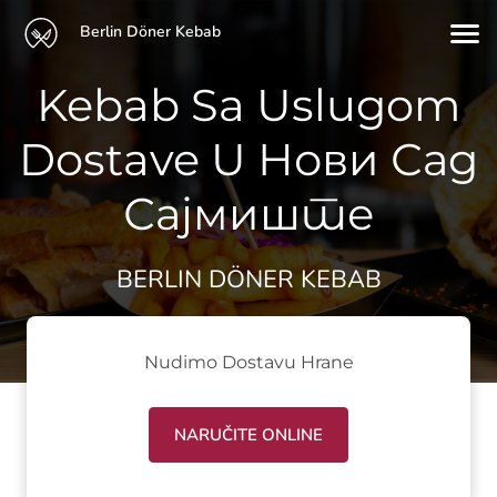
Berlin Döner Kebab
Kebab Sa Uslugom
Dostave U Нови Сад
Сајмиште
BERLIN DÖNER KEBAB
Nudimo Dostavu Hrane
NARUČITE ONLINE