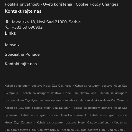
.
.
Politika privatnosti
Uveti korištenja
Cookie Policy Changes
Kontaktirajte nas
Jevrejska 18, Novi Sad 21000, Serbia
+381 69 696982
Links
Jelovnik
Specijalne Ponude
Kontaktirajte nas
.
Kebab sa uslugom dostave Нови Сад Сајмиште
Kebab sa uslugom dostave Нови Сад
.
.
Бистрица
Kebab sa uslugom dostave Нови Сад Детелинара
Kebab sa uslugom
.
.
dostave Нови Сад Адамовићево насеље
Kebab sa uslugom dostave Нови Сад Телеп
.
Kebab sa uslugom dostave Нови Сад Банатић
Kebab sa uslugom dostave Нови Сад
.
.
Грбавица
Kebab sa uslugom dostave Нови Сад Лиман 4
Kebab sa uslugom dostave
.
.
Нови Сад Сателит
Kebab sa uslugom dostave Нови Сад Југовићево
Kebab sa
.
.
uslugom dostave Нови Сад Роткварија
Kebab sa uslugom dostave Нови Сад Лиман 3