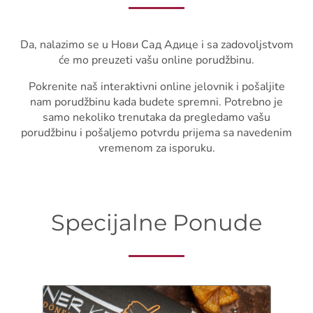
Da, nalazimo se u Нови Сад Адице i sa zadovoljstvom
će mo preuzeti vašu online porudžbinu.
Pokrenite naš interaktivni online jelovnik i pošaljite
nam porudžbinu kada budete spremni. Potrebno je
samo nekoliko trenutaka da pregledamo vašu
porudžbinu i pošaljemo potvrdu prijema sa navedenim
vremenom za isporuku.
Specijalne Ponude