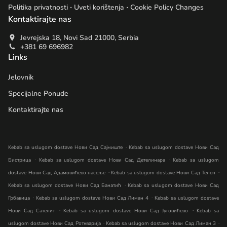
.
.
Politika privatnosti
Uveti korištenja
Cookie Policy Changes
Kontaktirajte nas
Jevrejska 18, Novi Sad 21000, Serbia
+381 69 696982
Links
Jelovnik
Specijalne Ponude
Kontaktirajte nas
.
Kebab sa uslugom dostave Нови Сад Сајмиште
Kebab sa uslugom dostave Нови Сад
.
.
Бистрица
Kebab sa uslugom dostave Нови Сад Детелинара
Kebab sa uslugom
.
.
dostave Нови Сад Адамовићево насеље
Kebab sa uslugom dostave Нови Сад Телеп
.
Kebab sa uslugom dostave Нови Сад Банатић
Kebab sa uslugom dostave Нови Сад
.
.
Грбавица
Kebab sa uslugom dostave Нови Сад Лиман 4
Kebab sa uslugom dostave
.
.
Нови Сад Сателит
Kebab sa uslugom dostave Нови Сад Југовићево
Kebab sa
.
.
uslugom dostave Нови Сад Роткварија
Kebab sa uslugom dostave Нови Сад Лиман 3