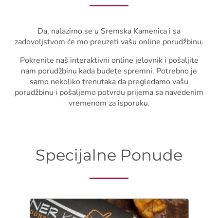
Da, nalazimo se u Sremska Kamenica i sa
zadovoljstvom će mo preuzeti vašu online porudžbinu.
Pokrenite naš interaktivni online jelovnik i pošaljite
nam porudžbinu kada budete spremni. Potrebno je
samo nekoliko trenutaka da pregledamo vašu
porudžbinu i pošaljemo potvrdu prijema sa navedenim
vremenom za isporuku.
Specijalne Ponude