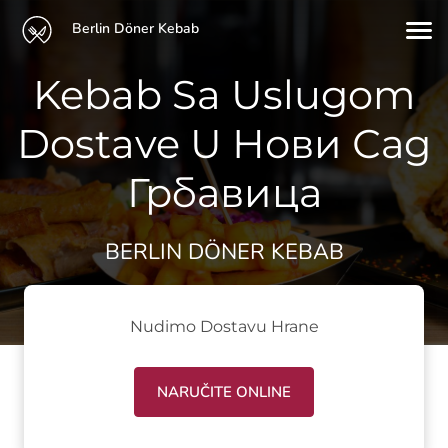
Berlin Döner Kebab
Kebab Sa Uslugom
Dostave U Нови Сад
Грбавица
BERLIN DÖNER KEBAB
Nudimo Dostavu Hrane
NARUČITE ONLINE