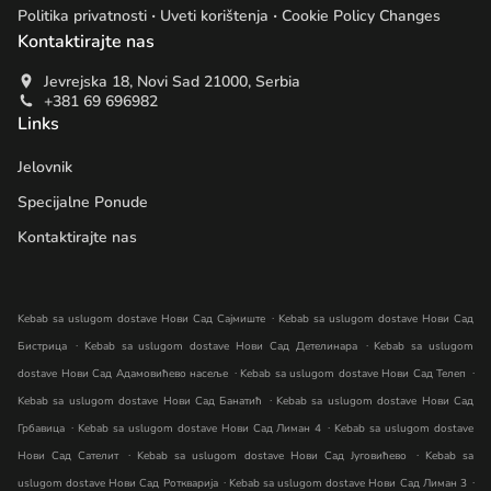
.
.
Politika privatnosti
Uveti korištenja
Cookie Policy Changes
Kontaktirajte nas
Jevrejska 18, Novi Sad 21000, Serbia
+381 69 696982
Links
Jelovnik
Specijalne Ponude
Kontaktirajte nas
.
Kebab sa uslugom dostave Нови Сад Сајмиште
Kebab sa uslugom dostave Нови Сад
.
.
Бистрица
Kebab sa uslugom dostave Нови Сад Детелинара
Kebab sa uslugom
.
.
dostave Нови Сад Адамовићево насеље
Kebab sa uslugom dostave Нови Сад Телеп
.
Kebab sa uslugom dostave Нови Сад Банатић
Kebab sa uslugom dostave Нови Сад
.
.
Грбавица
Kebab sa uslugom dostave Нови Сад Лиман 4
Kebab sa uslugom dostave
.
.
Нови Сад Сателит
Kebab sa uslugom dostave Нови Сад Југовићево
Kebab sa
.
.
uslugom dostave Нови Сад Роткварија
Kebab sa uslugom dostave Нови Сад Лиман 3