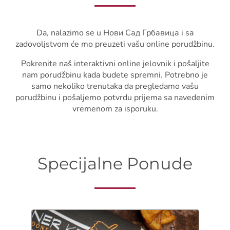
Da, nalazimo se u Нови Сад Грбавица i sa
zadovoljstvom će mo preuzeti vašu online porudžbinu.
Pokrenite naš interaktivni online jelovnik i pošaljite
nam porudžbinu kada budete spremni. Potrebno je
samo nekoliko trenutaka da pregledamo vašu
porudžbinu i pošaljemo potvrdu prijema sa navedenim
vremenom za isporuku.
Specijalne Ponude