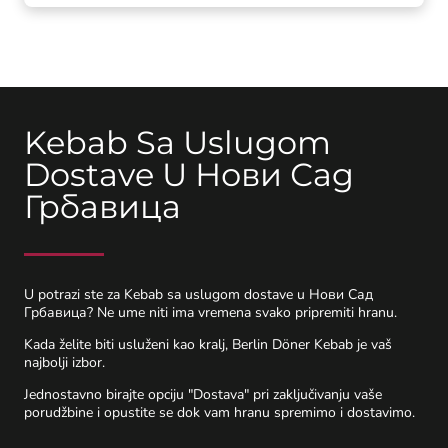
Kebab Sa Uslugom
Dostave U Нови Сад
Грбавица
U potrazi ste za Kebab sa uslugom dostave u Нови Сад
Грбавица? Ne ume niti ima vremena svako pripremiti hranu.
Kada želite biti usluženi kao kralj, Berlin Döner Kebab je vaš
najbolji izbor.
Jednostavno birajte opciju "Dostava" pri zaključivanju vaše
porudžbine i opustite se dok vam hranu spremimo i dostavimo.