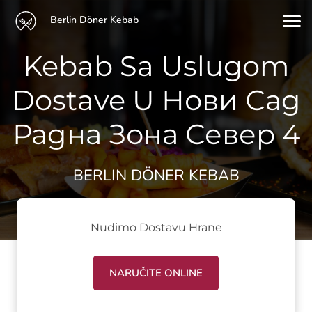
Berlin Döner Kebab
Kebab Sa Uslugom
Dostave U Нови Сад
Радна Зона Север 4
BERLIN DÖNER KEBAB
Nudimo Dostavu Hrane
NARUČITE ONLINE