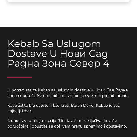
Kebab Sa Uslugom
Dostave U Нови Сад
Радна Зона Север 4
U potrazi ste za Kebab sa uslugom dostave u Нови Сад Радна
зона север 4? Ne ume niti ima vremena svako pripremiti hranu.
Kada želite biti usluženi kao kralj, Berlin Döner Kebab je vaš
najbolji izbor.
Jednostavno birajte opciju "Dostava" pri zaključivanju vaše
porudžbine i opustite se dok vam hranu spremimo i dostavimo.