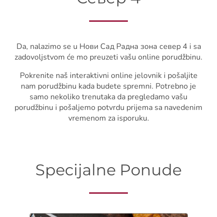
Da, nalazimo se u Нови Сад Радна зона север 4 i sa
zadovoljstvom će mo preuzeti vašu online porudžbinu.
Pokrenite naš interaktivni online jelovnik i pošaljite
nam porudžbinu kada budete spremni. Potrebno je
samo nekoliko trenutaka da pregledamo vašu
porudžbinu i pošaljemo potvrdu prijema sa navedenim
vremenom za isporuku.
Specijalne Ponude