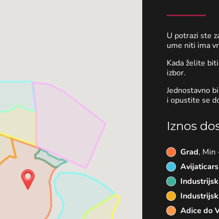
U potrazi ste
ume niti ima v
Kada želite bit
izbor.
Jednostavno bir
i opustite se 
Iznos do
Grad
, Min
Avijaticar
Industrijs
Industrijs
Adice do V