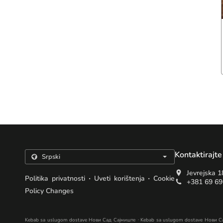
Kontaktirajte
Jevrejska 1
.
.
Politika privatnosti
Uveti korištenja
Cookie
+381 69 6
Policy Changes
.
Kebab sa uslugom dostave Нови Сад Сајмиште
Kebab sa uslugom dostave Нови С