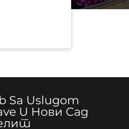
b Sa Uslugom
ave U Нови Сад
елит