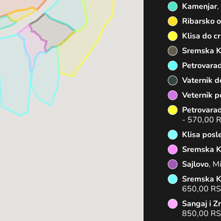
Kamenjar
,
Ribarsko o
Klisa do c
Sremska 
Petrovarad
Vaternik d
Veternik p
Petrovarad
- 570,00 
Klisa posl
Sremska K
Sajlovo
, M
Sremska K
650,00 R
Sangaj i Z
850,00 R