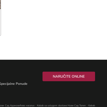
NARUČITE ONLINE
Specijalne Ponude
.
.
Нови Сад Адамовићево насеље
Kebab sa uslugom dostave Нови Сад Телеп
Kebab