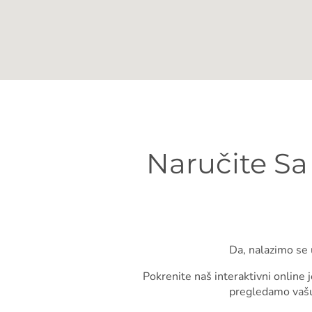
Naručite S
Da, nalazimo se 
Pokrenite naš interaktivni online
pregledamo vašu