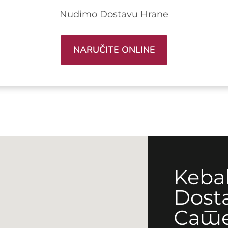
Nudimo Dostavu Hrane
NARUČITE ONLINE
Keba
Dost
Сат