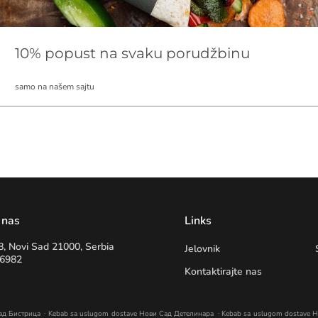
10% popust na svaku porudžbinu
samo na našem sajtu
 nas
Links
8, Novi Sad 21000, Serbia
Jelovnik
96982
Kontaktirajte nas
.
.
ад Бистрица
Kebab sa uslugom dostave Нови Сад Детелинара
Kebab sa uslugom dostave 