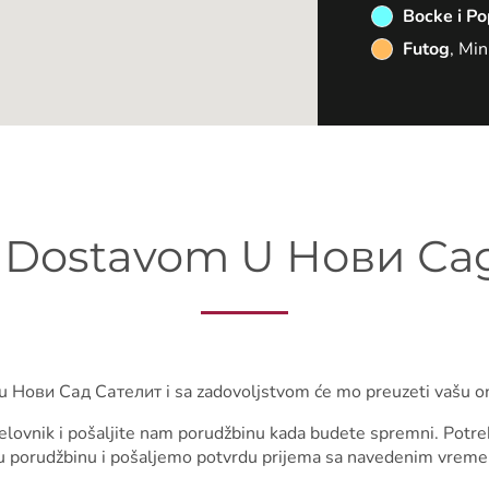
Bocke i Po
Futog
, Mi
a Dostavom U Нови 
u Нови Сад Сателит i sa zadovoljstvom će mo preuzeti vašu o
 jelovnik i pošaljite nam porudžbinu kada budete spremni. Potr
 porudžbinu i pošaljemo potvrdu prijema sa navedenim vreme